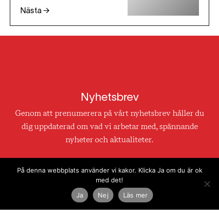
Nästa →
Nyhetsbrev
Genom att prenumerera på vårt nyhetsbrev håller du
dig uppdaterad om vad vi arbetar med, spännande
nyheter och aktualiteter.
På denna webbplats använder vi kakor. Klicka Ja om du är ok
med det!
Genom att klicka på skicka godkänner du att vi använder
Ja
Nej
Läs mer
din e-mail till utskick. Läs mer i vår
integritetspolicy.