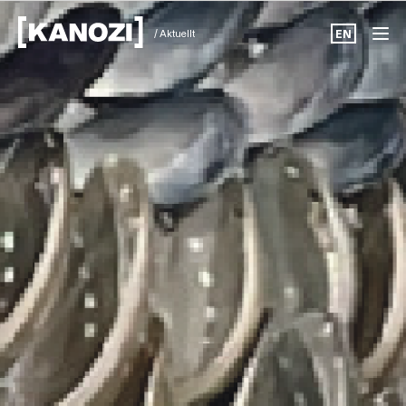
/ Aktuellt
EN
Projekt
Aktuellt
Om oss
Karriär
Kontakt