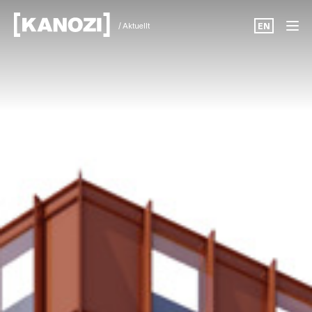
/ Aktuellt
EN
Projekt
Aktuellt
Om oss
Karriär
Kontakt