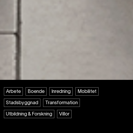
Arbete
Boende
Inredning
Mobilitet
Stadsbyggnad
Transformation
Utbildning & Forskning
Villor