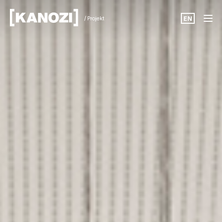
/ Projekt
EN
Projekt
Aktuellt
Om oss
Karriär
Kontakt