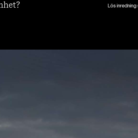
mhet?
Lös inredning