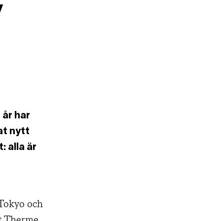
v
 år
har
at nytt
 alla är
Tokyo och
lt Therme