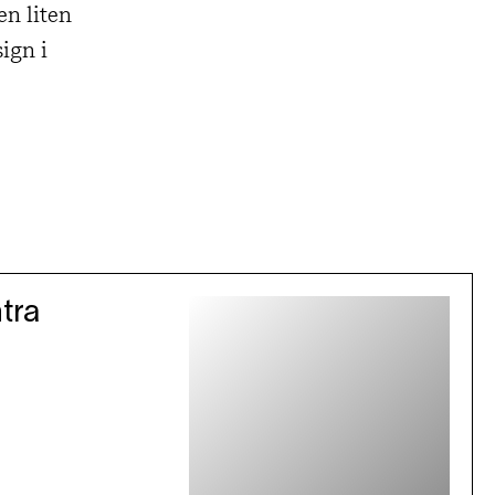
en liten
ign i
tra