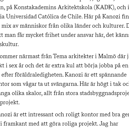
, på Konstakademins Arkitektskola (KADK), och i
cia Universidad Católica de Chile. Här på Kanozi fi
mix av människor från olika länder och kulturer.
att man får mycket frihet under ansvar här, det kän
skultur.
ommer närmast från Tema arkitekter i Malmö där j
t i sex år och det är extra kul att börja jobba på en
s efter föräldraledigheten. Kanozi är ett spännande
ntor som vågar ta ut svängarna. Här är högt i tak o
nga olika skalor, allt från stora stadsbyggnadsprojek
projekt.
nozi är ett intressant och roligt kontor med bra 
i framkant med att göra roliga projekt. Jag har