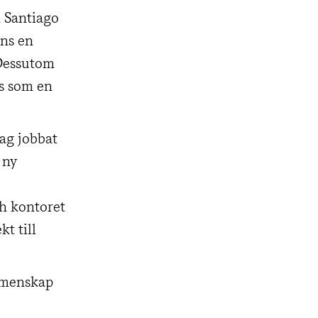
 Santiago
nns en
 Dessutom
ns som en
ag jobbat
 ny
ch kontoret
t till
gemenskap