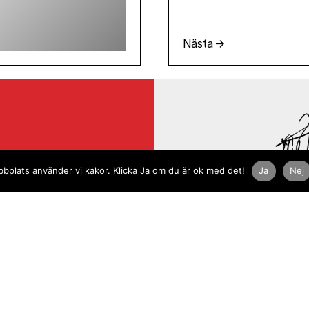
Nästa →
du dig uppdaterad om
plats använder vi kakor. Klicka Ja om du är ok med det!
Ja
Nej
aktualiteter.
använder
olicy.