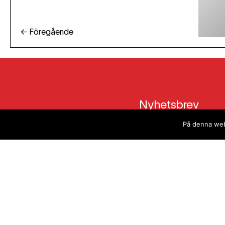
← Föregående
Nyhetsbrev
Genom att prenumerera på vårt nyhetsbrev håller 
På denna webb
vad vi arbetar med, spännande nyheter och 
Genom att klicka på skicka godkänner du att vi 
din e-mail till utskick. Läs mer i vår
integritetsp