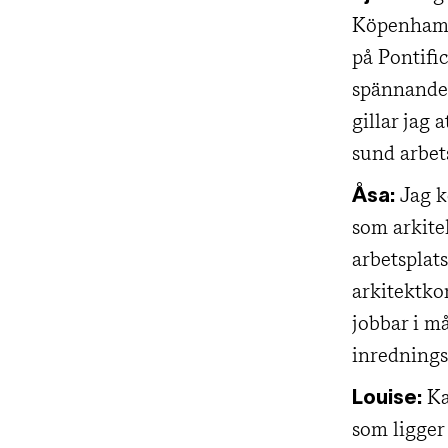
Köpenhamn
på Pontifi
spännande 
gillar jag 
sund arbet
Jag k
Åsa:
som arkitek
arbetsplat
arkitektko
jobbar i må
inrednings
Ka
Louise:
som ligger 