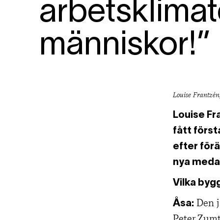
arbetsklimat
människor!”
Louise Frantzén,
Louise Fra
fått först
efter för
nya medar
Vilka byg
Den j
Åsa:
Peter Zumt