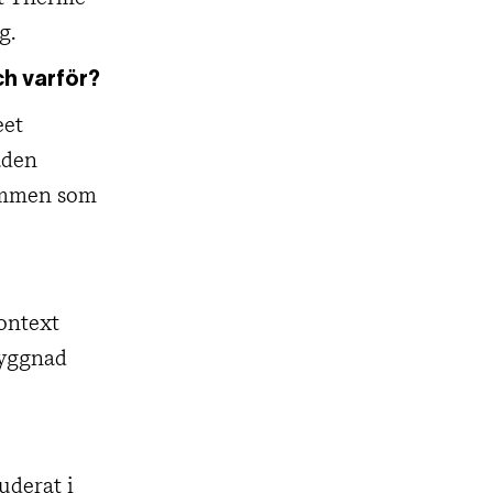
g.
ch varför?
eet
aden
rummen som
kontext
byggnad
uderat i