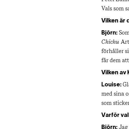
Vals som s
Vilken är
Som 
Björn:
Chichu
Ar
förhåller 
får dem at
Vilken av
Gl
Louise:
med sina o
som sticker
Varför va
Jag 
Björn: