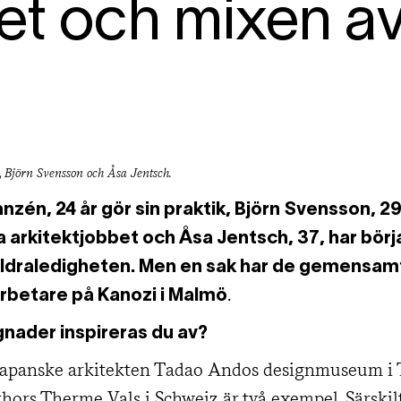
et och mixen a
 Björn Svensson och Åsa Jentsch.
nzén, 24 år gör sin praktik, Björn
Svensson, 29
a arkitektjobbet och Åsa Jentsch, 37, har börj
äldraledigheten. Men en sak har de gemensamt:
.
betare på Kanozi i Malmö
gnader inspireras du av?
apanske arkitekten Tadao Andos designmuseum i 
hors Therme Vals i Schweiz är två exempel. Särski