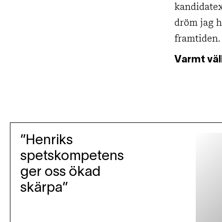
kandidatex
dröm jag h
framtiden.
Varmt väl
”Henriks
spetskompetens
ger oss ökad
skärpa”