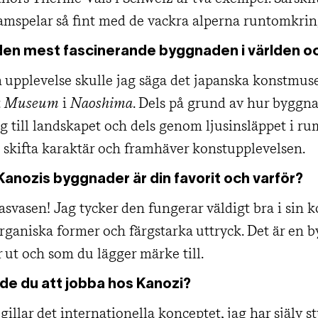
amspelar så fint med de vackra alperna runtomkrin
 den mest fascinerande byggnaden i världen o
upplevelse skulle jag säga det japanska konstmus
t
Museum
i
Naoshima
. Dels på grund av hur byggn
sig till landskapet och dels genom ljusinsläppet i 
t skifta karaktär och framhäver konstupplevelsen.
 Kanozis byggnader är din favorit och varför?
asvasen! Jag tycker den fungerar väldigt bra i sin 
rganiska former och färgstarka uttryck. Det är en 
 ut och som du lägger märke till.
lde du att jobba hos Kanozi?
gillar det internationella konceptet, jag har själv st