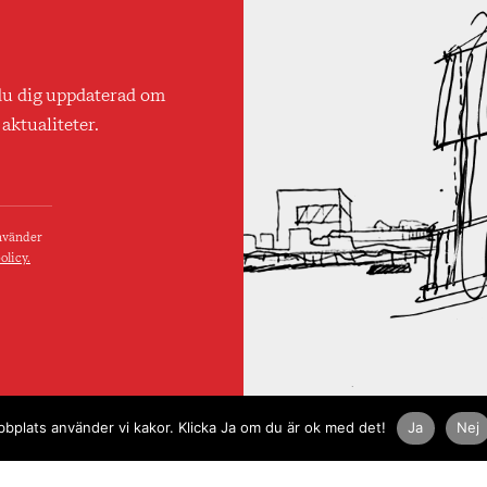
du dig uppdaterad om
aktualiteter.
använder
olicy.
plats använder vi kakor. Klicka Ja om du är ok med det!
Ja
Nej