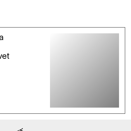
a
vet