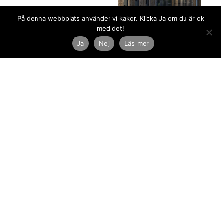
På denna webbplats använder vi kakor. Klicka Ja om du är ok
Föregående
med det!
Ja
Nej
Läs mer
Från polishus till hotell
Nästa
Nyhetsbrev