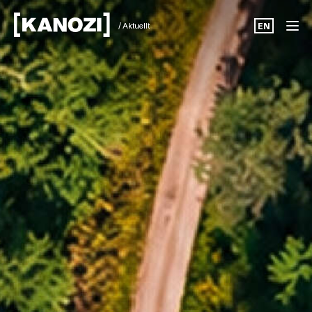
/ Aktuellt
EN
Projekt
Aktuellt
Om oss
Karriär
Kontakt