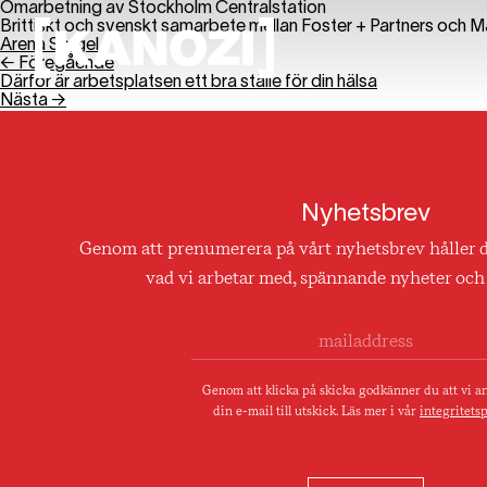
Omarbetning av Stockholm Centralstation
Brittiskt och svenskt samarbete mellan Foster + Partners och Ma
Arena Sergel
← Föregående
Därför är arbetsplatsen ett bra ställe för din hälsa
Nästa →
Nyhetsbrev
Genom att prenumerera på vårt nyhetsbrev håller 
vad vi arbetar med, spännande nyheter och 
Genom att klicka på skicka godkänner du att vi 
din e-mail till utskick. Läs mer i vår
integritetsp