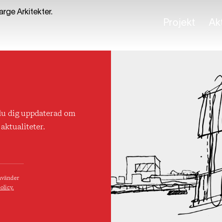
rge Arkitekter.
Projekt
Akt
du dig uppdaterad om
aktualiteter.
använder
olicy.