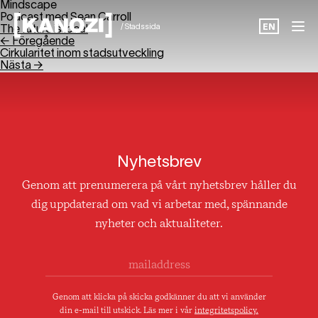
Mindscape
Podcast med Sean Carroll
/ Stadssida
EN
The future is local
← Föregående
Cirkularitet inom stadsutveckling
Nästa →
Projekt
Nyhetsbrev
Aktuellt
Genom att prenumerera på vårt nyhetsbrev håller du
dig uppdaterad om vad vi arbetar med, spännande
nyheter och aktualiteter.
Om oss
Karriär
Genom att klicka på skicka godkänner du att vi använder
Kontakt
din e-mail till utskick. Läs mer i vår
integritetspolicy.