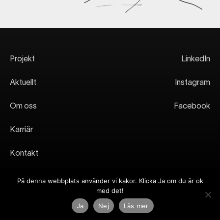
Projekt
LinkedIn
Aktuellt
Instagram
Om oss
Facebook
Karriär
Kontakt
Integritetspolicy
På denna webbplats använder vi kakor. Klicka Ja om du är ok
med det!
Ja
Nej
Läs mer
©2026 KANOZI. ALL RIGHTS RESERVED.