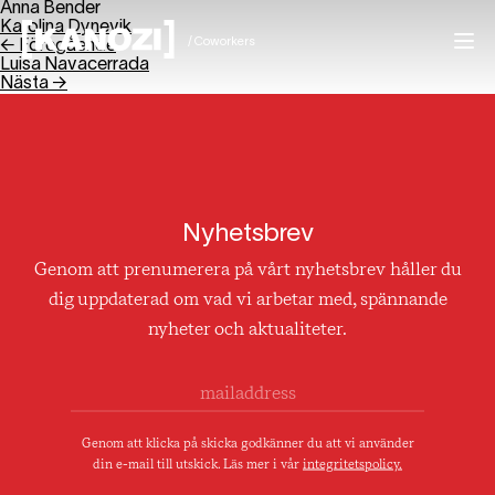
Anna Bender
Karolina Dynevik
/ Coworkers
← Föregående
Luisa Navacerrada
Nästa →
Projekt
Nyhetsbrev
Genom att prenumerera på vårt nyhetsbrev håller du
Aktuellt
dig uppdaterad om vad vi arbetar med, spännande
nyheter och aktualiteter.
Om oss
Karriär
Genom att klicka på skicka godkänner du att vi använder
din e-mail till utskick. Läs mer i vår
integritetspolicy.
Kontakt