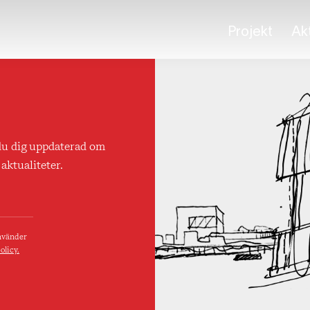
Projekt
Akt
du dig uppdaterad om
aktualiteter.
använder
olicy.