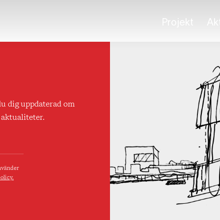
Projekt
Akt
du dig uppdaterad om
aktualiteter.
använder
olicy.