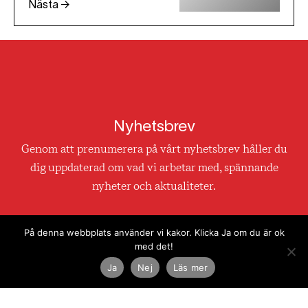
Nästa →
Nyhetsbrev
Genom att prenumerera på vårt nyhetsbrev håller du
dig uppdaterad om vad vi arbetar med, spännande
nyheter och aktualiteter.
På denna webbplats använder vi kakor. Klicka Ja om du är ok
med det!
Genom att klicka på skicka godkänner du att vi använder
Ja
Nej
Läs mer
din e-mail till utskick. Läs mer i vår
integritetspolicy.