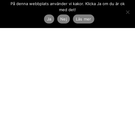
På denna webbplats använder vi kakor. Klicka Ja om du är ok
med det!
Ja
Nej
Läs mer
Beställ Kanozis
årskalender 2018
← Föregående
”Det här gör oss
vassare och mer
konkurrenskraftiga”
Nästa →