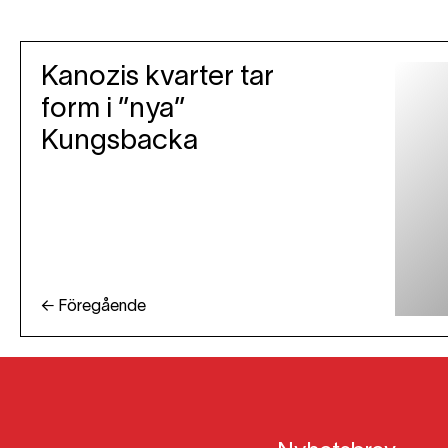
Kanozis kvarter tar
form i ”nya”
Kungsbacka
← Föregående