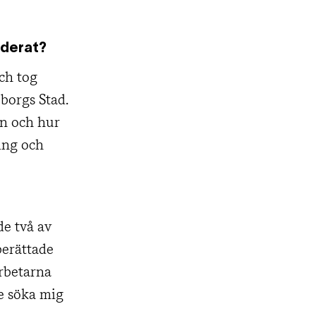
uderat?
ch tog
borgs Stad.
en och hur
ing och
de två av
berättade
arbetarna
e söka mig