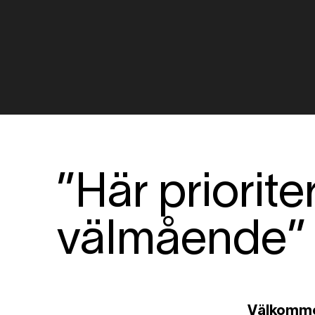
”Här priorit
välmående”
Välkommen