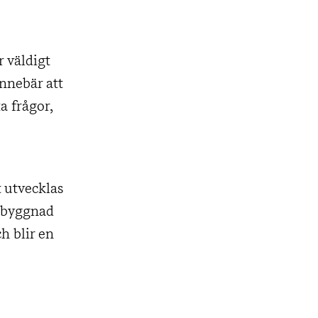
r väldigt
innebär att
a frågor,
t utvecklas
n byggnad
h blir en