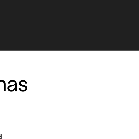
nas
d