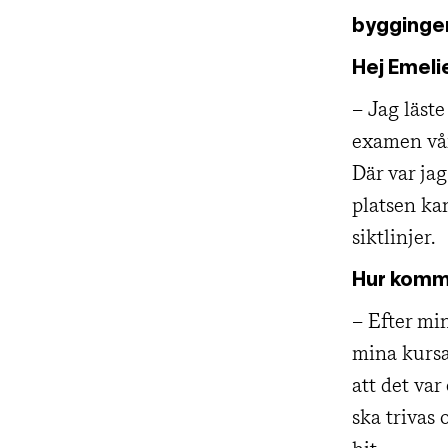
byggingen
Hej Emeli
– Jag läst
examen vår
Där var ja
platsen ka
siktlinjer.
Hur komme
– Efter min
mina kursa
att det var
ska trivas