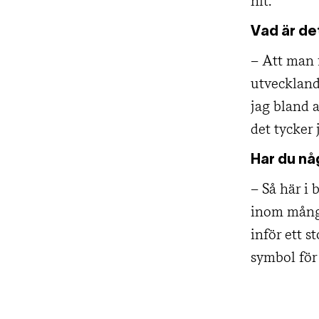
hit.
Vad är de
– Att man 
utveckland
jag bland 
det tycker 
Har du nå
– Så här i 
inom många
inför ett 
symbol för 