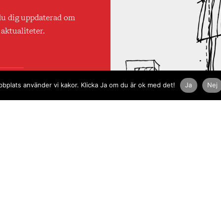
du dig uppdaterad om
aktualiteter.
använder
plats använder vi kakor. Klicka Ja om du är ok med det!
Ja
Nej
olicy.
Integritetspolicy