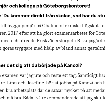
jör och kollega på Göteborgskontoret!
e! Du kommer direkt från skolan, vad har du st
e till byggingenjör på Chalmers tekniska högskola o
en 2017 efter att ha gjort examensarbetet för Göte
g med och utredde Friskväderstorget i Biskopsgård
n göras tryggare med hjälp av bland annat gestaltn
r det sig att du började på Kanozi?
 examen var jag ute och reste ett tag. Samtidigt ha
re, Linn och Josefine, börjat jobba på Kanozi och 
 en bra arbetsplats där de satsar mycket på att med
 och må bra. Båda två rekommenderade att jag skull