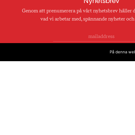
Nyhetsbrev
Genom att prenumerera på vårt nyhetsbrev håller 
vad vi arbetar med, spännande nyheter och 
Genom att klicka på skicka godkänner du att vi 
På denna webb
din e-mail till utskick. Läs mer i vår
integritetsp
Projekt
Aktuellt
Om oss
Karriär
Kontakt