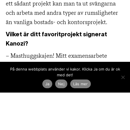
ett sådant projekt kan man ta ut svängarna
och arbeta med andra typer av rumsligheter
än vanliga bostads- och kontorsprojekt.
Vilket är ditt favoritprojekt signerat
Kanozi?
– Masthuggskajen! Mitt examensarbete
handlade om Älvstaden, så det var kul att se
På denna webbplats använder vi kakor. Klicka Ja om du är ok
hur Kanozi arbetar med att utveckla
med det!
Göteborg.
Ja
Nej
Läs mer
Maja Dylin nyexad
arkitekt till Kanozi i
Stockholm: ”Ett