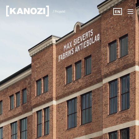
/ Projekt
EN
Projekt
Aktuellt
Om oss
Karriär
Kontakt