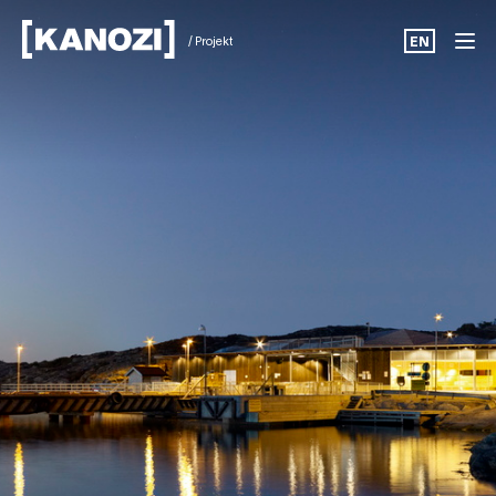
/ Projekt
EN
Projekt
Aktuellt
Om oss
Karriär
Kontakt