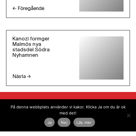
← Föregående
Kanozi formger
Malmös nya
stadsdel Södra
Nyhamnen
Nästa →
På denna webbplats använder vi kakor. Klicka Ja om du är ok
med det!
Ja
Nej
Läs mer
Nyhetsbrev