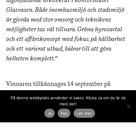
iögonfallande arkitektur i kontorshuset
Glasvasen. Både inomhusmiljö och stadsmiljö
är gjorda med stor omsorg och teknikens
möjligheter tas väl tillvara. Gröna hyresavtal
och ett affärskoncept med fokus på hållbarhet
och ett varierat utbud, bidrar till att göra
helheten komplett.”
Vinnaren tillkännages 14 september på
Malmö Live, samtidigt delas
På denna webbplats använder vi kakor. Klicka Ja om du är ok
Stadsbyggnadspriset 2018 ut.
med det!
Ja
Nej
Läs mer
Läs mer om Gröna Lansen och
Stadsbyggnadspriset.