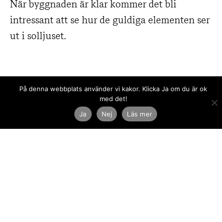
När byggnaden är klar kommer det bli
intressant att se hur de guldiga elementen ser
ut i solljuset.
På denna webbplats använder vi kakor. Klicka Ja om du är ok
Cassiopeja, ny
med det!
byggnadsingenjör
på Kanozi
Ja
Nej
Läs mer
Göteborg: ”Här får
jag arbeta med
både design och
teknik”
← Föregående
Alva Altgård till
Kanozi i Malmö: