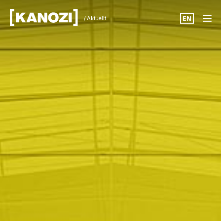
/ Aktuellt
EN
Projekt
Aktuellt
Om oss
Karriär
Kontakt