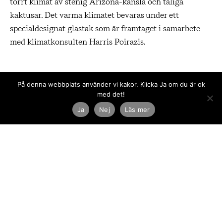
torrt klimat av stenig Arizona-känsla och tåliga
kaktusar. Det varma klimatet bevaras under ett
specialdesignat glastak som är framtaget i samarbete
med klimatkonsulten Harris Poirazis.
På denna webbplats använder vi kakor. Klicka Ja om du är ok
med det!
Ja
Nej
Läs mer
Utmaningen har varit ett boende som gränsar till ett
tropiskt klimat, samt de konsekvenser med ventilation,
utrymning och brandfrågor som uppstår när vi bygger
på detta sätt. Genom en anpassad
ventilationsanläggning och relativt enkla lösningar
med solavskärmning screentryckt på glastaket, har vi
hittat ett sätt att hantera detta både klimatsmart och